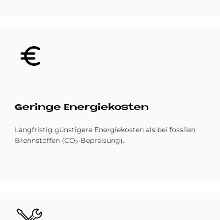
Bild
Ge­rin­ge En­er­gie­ko­sten
Langfristig günstigere Energiekosten als bei fossilen
Brennstoffen (CO₂-Bepreisung).
Bild