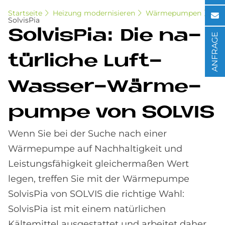
Startseite
Heizung modernisieren
Wärmepumpen
SolvisPia
Sol­visPia: Die na­
ANFRAGE
tür­li­che Luft-
Was­ser-Wär­me­
pum­pe von SOL­VIS
Wenn Sie bei der Suche nach einer
Wärmepumpe auf Nachhaltigkeit und
Leistungsfähigkeit gleichermaßen Wert
legen, treffen Sie mit der Wärmepumpe
SolvisPia von SOLVIS die richtige Wahl:
SolvisPia ist mit einem natürlichen
Kältemittel ausgestattet und arbeitet daher