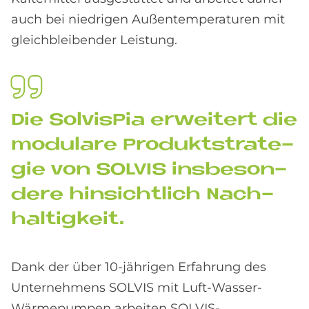
auch bei niedrigen Außentemperaturen mit
gleichbleibender Leistung.
Die Sol­visPia er­wei­tert die
mo­du­la­re Pro­dukt­stra­te­
gie von SOL­VIS ins­be­son­
de­re hin­sicht­lich Nach­
hal­tig­keit.
Dank der über 10-jährigen Erfahrung des
Unternehmens SOLVIS mit Luft-Wasser-
Wärmepumpen arbeiten SOLVIS-