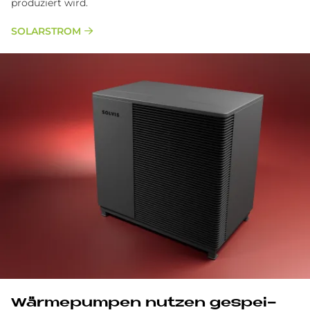
produziert wird.
SOLARSTROM
Wär­me­pum­pen nut­zen ge­spei­