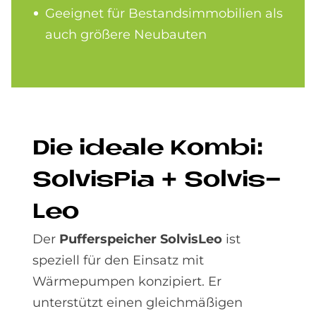
Geeignet für Bestandsimmobilien als
auch größere Neubauten
Die idea­le Kom­bi:
Sol­visPia + Sol­vis­
Leo
Der
Pufferspeicher SolvisLeo
ist
speziell für den Einsatz mit
Wärmepumpen konzipiert. Er
unterstützt einen gleichmäßigen