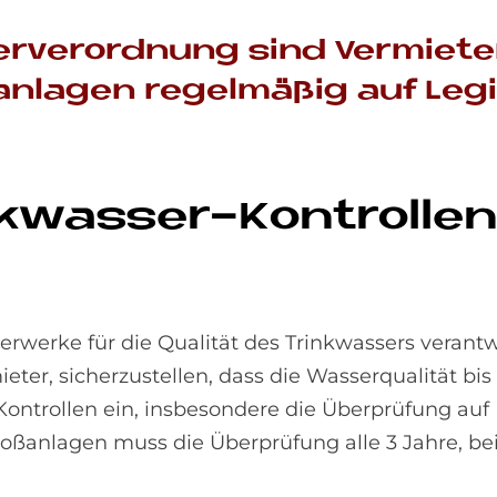
­ver­ord­nung sind Ver­mie­ter
­la­gen re­gel­mä­ßig auf Le­g
nk­was­ser-Kon­trol­len
rwerke für die Qualität des Trinkwassers verant
ieter, sicherzustellen, dass die Wasserqualität b
 Kontrollen ein, insbesondere die Überprüfung auf
ßanlagen muss die Überprüfung alle 3 Jahre, bei