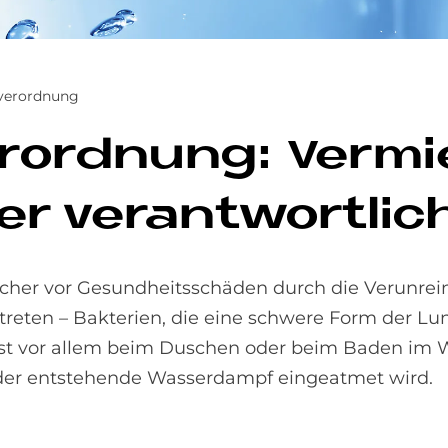
verordnung
r­ord­nung: Ver­mi
r ver­ant­wort­lic
cher vor Gesundheitsschäden durch die Verunrei
uftreten – Bakterien, die eine schwere Form der 
st vor allem beim Duschen oder beim Baden im Wh
d der entstehende Wasserdampf eingeatmet wird.