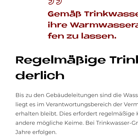
Ge­mäß Trink­was­ser
ihre Warm­was­ser­an
fen zu las­sen.
Re­gel­mä­ßi­ge Tri
der­lich
Bis zu den Gebäudeleitungen sind die Wasse
liegt es im Verantwortungsbereich der Verm
erhalten bleibt. Dies erfordert regelmäßige
andere mögliche Keime. Bei Trinkwasser-Gro
Jahre erfolgen.