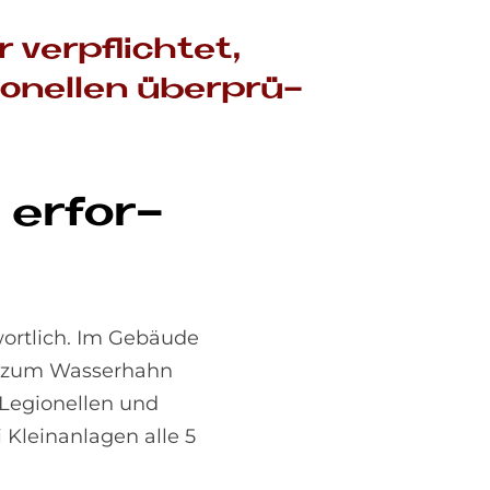
 ver­pflich­tet,
io­nel­len über­prü­
 er­for­
wortlich. Im Gebäude
is zum Wasserhahn
 Legionellen und
 Kleinanlagen alle 5