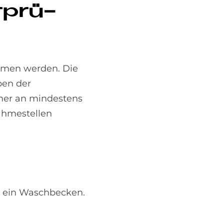
r­prü­
ommen werden. Die
ben der
mer an mindestens
nahmestellen
r ein Waschbecken.