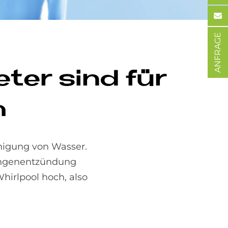
ANFRAGE
e­ter sind für
h
nigung von Wasser.
Lungenentzündung
irlpool hoch, also