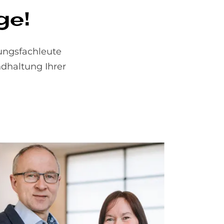
­ge!
zungsfachleute
dhaltung Ihrer