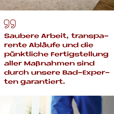
Sau­be­re Ar­beit, trans­pa­
ren­te Ab­läu­fe und die
pünkt­li­che Fer­tig­stel­lung
al­ler Maß­nah­men sind
durch un­se­re Bad-Ex­per­
ten ga­ran­tiert.