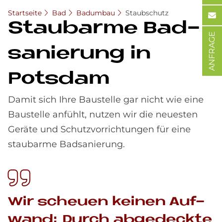
Startseite
Bad
Badumbau
Staubschutz
Staub­ar­me Bad­
ANFRAGE
sa­nie­rung in
Pots­dam
Damit sich Ihre Baustelle gar nicht wie eine
Baustelle anfühlt, nutzen wir die neuesten
Geräte und Schutzvorrichtungen für eine
staubarme Badsanierung.
Wir scheu­en kei­nen Auf­
wand: Durch ab­ge­deck­te