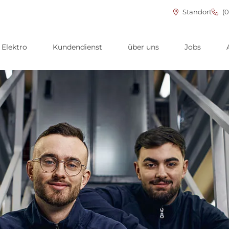
Standort
(0
Elektro
Kundendienst
über uns
Jobs