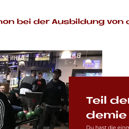
hon bei der Aus­bil­dung von 
Teil d
de­mie 
Du hast die ein