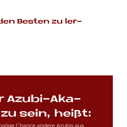
den Be­sten zu ler­
er Azu­bi-Aka­
zu sein, hei­ßt:
malige Chance andere Azubis aus