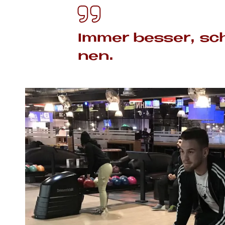
Im­mer bes­ser, sc
nen.