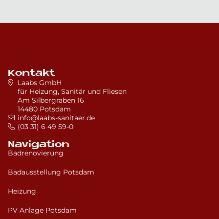
mit der Sicherheit eines niedrigen
stehen verschiedene staatliche
Einstiegs, wodurch die Sturzgefahr beim
Fördermöglichkeiten zur Verfügung, zum
Ein- und Aussteigen massiv reduziert
Beispiel Zuschüsse der Pflegekasse oder
wird.
Förderprogramme der KfW, insbesondere
bei barrierefreien oder altersgerechten
Maßnahmen.
Kontakt
Unsere Bad-Experten prüfen gerne
Laabs GmbH
für Heizung, Sanitär und Fliesen
individuell für Sie, welche Zuschüsse und
Am Silbergraben 16
Fördermittel in Ihrem konkreten Fall
14480 Potsdam
infrage kommen und unterstützen Sie bei
info@laabs-sanitaer.de
den nächsten Schritten.
(03 31) 6 49 59-0
WEITERE INFOS
Navigation
Badrenovierung
Badausstellung Potsdam
Heizung
PV Anlage Potsdam