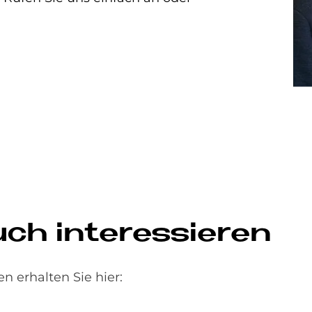
h in­ter­es­sie­ren
n erhalten Sie hier: