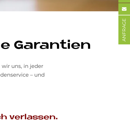
ANFRAGE
e Ga­ran­ti­en
wir uns, in jeder
ndenservice – und
h ver­las­sen.